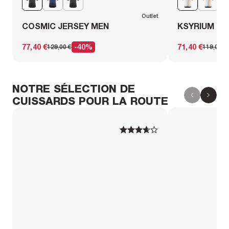
Outlet
COSMIC JERSEY MEN
KSYRIUM PR
77,40 €
-40%
71,40 €
129,00 €
119,00 €
NOTRE SÉLECTION DE
CUISSARDS POUR LA ROUTE
1
1
2
2
3
3
4
4
5
5