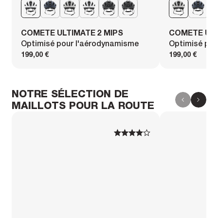
COMETE ULTIMATE 2 MIPS
COMETE ULT
Optimisé pour l'aérodynamisme
Optimisé pou
199,00 €
199,00 €
NOTRE SÉLECTION DE
MAILLOTS POUR LA ROUTE
1
1
2
2
3
3
4
4
5
5