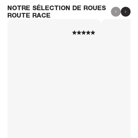
NOTRE SÉLECTION DE ROUES
ROUTE RACE
1
1
2
2
3
3
4
4
5
5