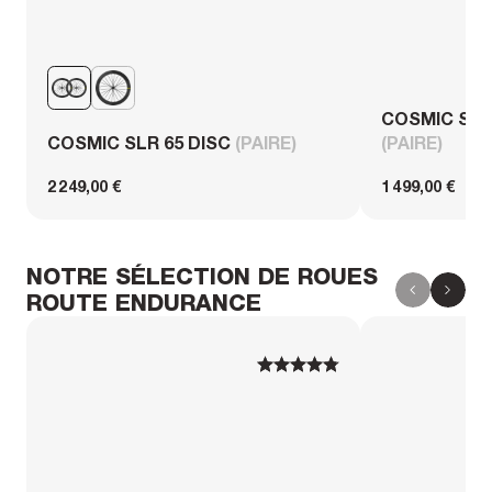
COSMIC SL 
COSMIC SLR 65 DISC
(PAIRE)
(PAIRE)
2 249,00 €
1 499,00 €
NOTRE SÉLECTION DE ROUES
ROUTE ENDURANCE
1
1
2
2
3
3
4
4
5
5