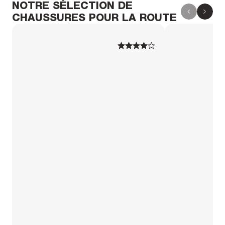
NOTRE SÉLECTION DE
CHAUSSURES POUR LA ROUTE
1
1
2
2
3
3
4
4
5
5