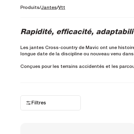
Produits
Jantes
Vtt
Rapidité, efficacité, adaptabili
Les jantes Cross-country de Mavic ont une histoir
longue date de la discipline ou nouveau venu dans
Conçues pour les terrains accidentés et les parcou
limites et d'atteindre de nouvelles frontières. Leu
durabilité. Nos jantes sont capables d'encaisser les
Quand chaque gramme compte, la traction optimisée
élégant et leurs performances pointues en font de 
Filtres
Offrez-lui le meilleur, faites-vous plaisir.