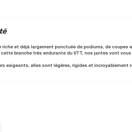
té
e riche et déjà largement ponctuée de podiums, de coupes et
 cette branche très endurante du VTT, nos jantes vont vous
rs exigeants, elles sont légères, rigides et incroyablement 
r construction aboutie est légère, voire ultra légère selon le
 pires conditions de terrain sans broncher ni faiblir, pour g
 et l'efficacité améliorée font la différence. Compétiteur
véritables bijoux pour votre vélo.