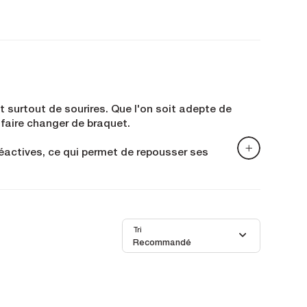
 surtout de sourires. Que l'on soit adepte de
 faire changer de braquet.
réactives, ce qui permet de repousser ses
s modèles, et ne fait aucune concession à la
arder le contrôle en confiance.
 acharné ou amateur passionné, leur design
Tri
Recommandé