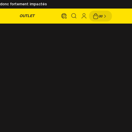
nt donc fortement impactés
OUTLET
00