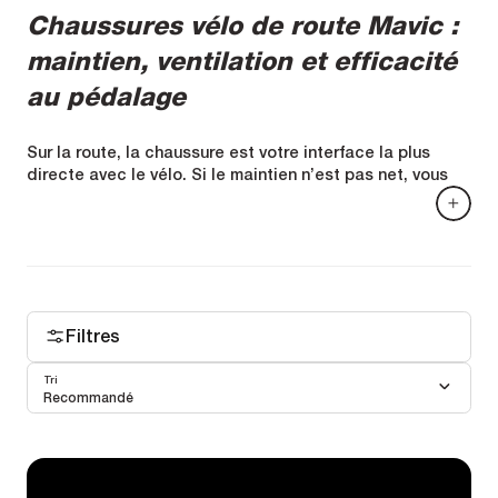
Chaussures vélo de route Mavic :
maintien, ventilation et efficacité
au pédalage
Sur la route, la chaussure est votre interface la plus
directe avec le vélo. Si le maintien n’est pas net, vous
perdez en stabilité. Si la semelle n’est pas adaptée,
vous dispersez une partie de l’énergie. Si la ventilation
est insuffisante, le confort se dégrade au fil des heures.
La gamme de chaussures route Mavic est conçue autour
de ces trois priorités :
ajustement, transfert de
puissance et gestion de la chaleur
, avec des solutions
Filtres
techniques choisies selon l’usage (voir plus bas)
Tri
Recommandé