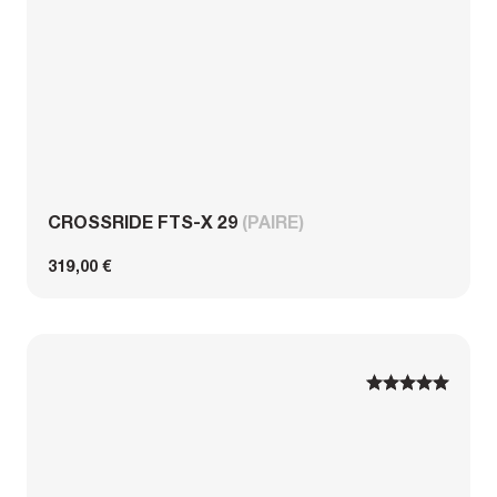
CROSSRIDE FTS-X 29
(PAIRE)
319,00 €
1
1
2
2
3
3
4
4
5
5