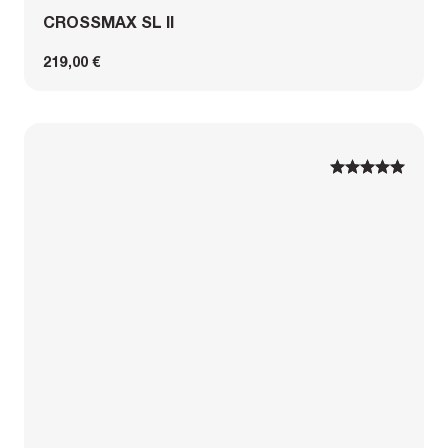
CROSSMAX SL II
219,00 €
1
1
2
2
3
3
4
4
5
5