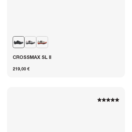
CROSSMAX SL II
219,00 €
1
1
2
2
3
3
4
4
5
5