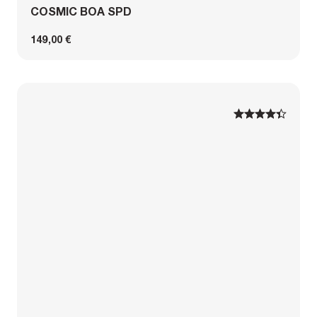
COSMIC BOA SPD
149,00 €
1
1
2
2
3
3
4
4
5
5