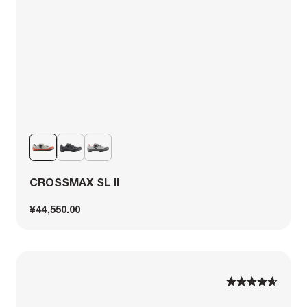
CROSSMAX SL II
¥44,550.00
1
1
2
2
3
3
4
4
5
5