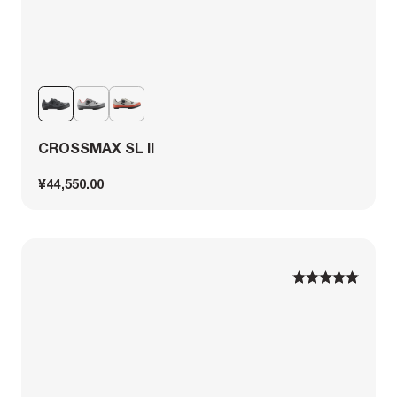
CROSSMAX SL II
¥44,550.00
1
1
2
2
3
3
4
4
5
5