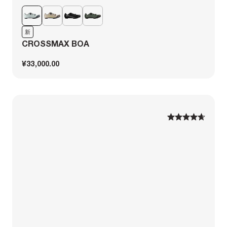
新
CROSSMAX BOA
¥33,000.00
1
1
2
2
3
3
4
4
5
5