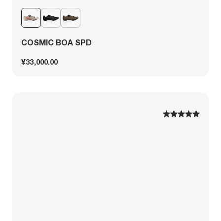
COSMIC BOA SPD
¥33,000.00
1
1
2
2
3
3
4
4
5
5