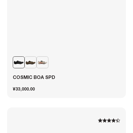
COSMIC BOA SPD
¥33,000.00
1
1
2
2
3
3
4
4
5
5