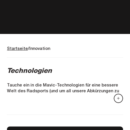
Startseite
Innovation
Technologien
Tauche ein in die Mavic-Technologien für eine bessere
Welt des Radsports (und um all unsere Abkürzungen zu
verstehen). Von der ersten Aluminiumfelge über die
Erfindung von Tubeless - wir hören nie auf, das
Radfahren weiterzuentwickeln. Mit seinen Innovationen
hat Mavic die Geschichte des Radsports geprägt. Hier
finden Sie die, die heute den Unterschied ausmachen.