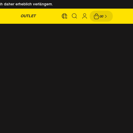
h daher erheblich verlängern.
OUTLET
00