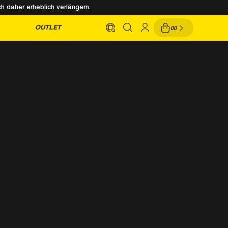
h daher erheblich verlängern.
OUTLET
00