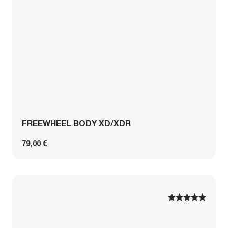
FREEWHEEL BODY XD/XDR
79,00 €
1
1
2
2
3
3
4
4
5
5