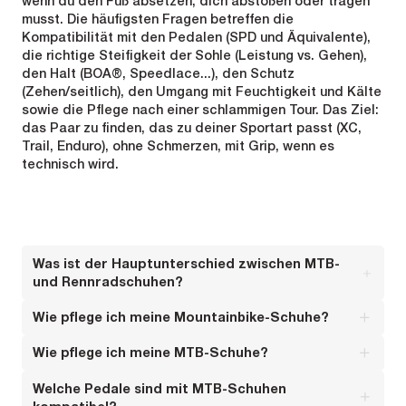
wenn du den Fuß absetzen, dich abstoßen oder tragen
musst. Die häufigsten Fragen betreffen die
Kompatibilität mit den Pedalen (SPD und Äquivalente),
die richtige Steifigkeit der Sohle (Leistung vs. Gehen),
den Halt (BOA®, Speedlace...), den Schutz
(Zehen/seitlich), den Umgang mit Feuchtigkeit und Kälte
sowie die Pflege nach einer schlammigen Tour. Das Ziel:
das Paar zu finden, das zu deiner Sportart passt (XC,
Trail, Enduro), ohne Schmerzen, mit Grip, wenn es
technisch wird.
Was ist der Hauptunterschied zwischen MTB-
und Rennradschuhen?
Wie pflege ich meine Mountainbike-Schuhe?
MTB-Schuhe haben eine robuste Laufsohle, die
meist mit Stollen versehen ist, um das Laufen
Wie pflege ich meine MTB-Schuhe?
Die richtige Pflege Ihrer Mountainbikeschuhe
oder gar Meistern von Tragestellen in
gewährleistet ihre Langlebigkeit. Wir empfehlen
unwegsamem Gelände zu erleichtern. Im
Welche Pedale sind mit MTB-Schuhen
Die richtige Pflege deiner MTB-Schuhe verlängert
Ihnen, sie nach jeder Fahrt, besonders wenn sie