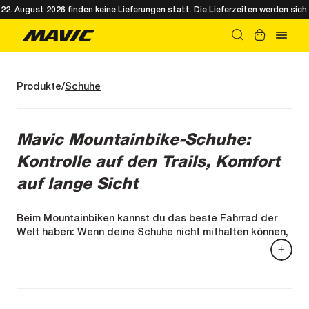
. August 2026 finden keine Lieferungen statt. Die Lieferzeiten werden sich 
Produkte
Schuhe
Mavic Mountainbike-Schuhe:
Kontrolle auf den Trails, Komfort
auf lange Sicht
Beim Mountainbiken kannst du das beste Fahrrad der
Welt haben: Wenn deine Schuhe nicht mithalten können,
verlierst du die Kontrolle, ermüdest schneller und
gerätst in Schwierigkeiten, sobald es technisch wird.
Bei Mavic verstehen wir den Mountainbike-Schuh als
echtes „Cockpit“: Halt für den Fuß, Kraftübertragung,
Bodenhaftung und Schutz – für engagiertes Fahren, vom