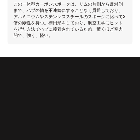
この一体型カーボンスポークは、リムの片側から反対側
まで、ハブの軸を不連続にすることなく貫通しており、
アルミニウムやステンレススチールのスポークに比べて3
倍の剛性を持つ。楕円形をしており、航空工学にヒント
を得た方法でハブに接着されているため、驚くほど空力
的で、強く、軽い。