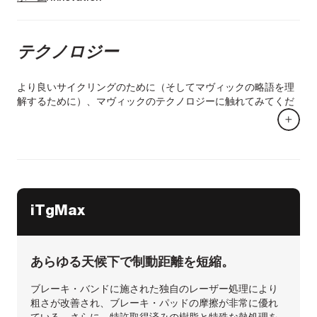
テクノロジー
より良いサイクリングのために（そしてマヴィックの略語を理
解するために）、マヴィックのテクノロジーに触れてみてくだ
さい。最初のアルミリムからチューブレスシステムの発明ま
で、マヴィックはサイクリングの改良を止めませんでした。
そのイノベーションのおかげで、マヴィックはサイクリングの
歴史にその足跡を残してきました。今日、すべての違いを生み
出しているイノベーションの詳細をご覧ください。
iTgMax
あらゆる天候下で制動距離を短縮。
ブレーキ・バンドに施された独自のレーザー処理により
粗さが改善され、ブレーキ・パッドの摩擦が非常に優れ
ている。さらに、特許取得済みの樹脂と特殊な熱処理を