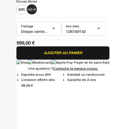
Roues libres
XDR
HG-R
Freinage
Axe (mm)
Disque center lock
12X100/142
999,00 €
AJOUTER AU PANIER
Payer en 4x sans frais
Une question ?
Contacter le service conso.
Expédié sous 24H
Satisfait ou remboursé
Livraison offerte dès
Garantie de 2 ans
98,99 €