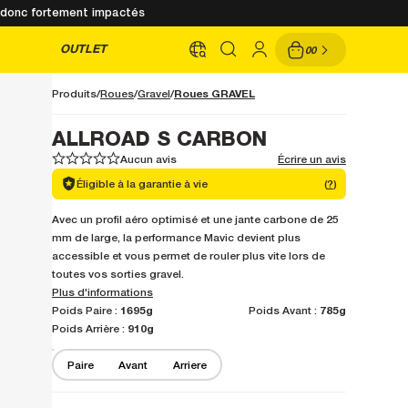
nt donc fortement impactés
OUTLET
00
Roues GRAVEL
Produits
Roues
Gravel
ALLROAD S CARBON
Aucun avis
Écrire un avis
1
1
2
2
3
3
4
4
5
5
Éligible à la garantie à vie
(
?
)
Avec un profil aéro optimisé et une jante carbone de 25
mm de large, la performance Mavic devient plus
accessible et vous permet de rouler plus vite lors de
toutes vos sorties gravel.
Plus d'informations
1695g
785g
Poids Paire :
Poids Avant :
910g
Poids Arrière :
Paire
Avant
Arriere