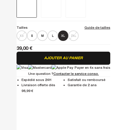
Tailles
Guide de tailles
XS
S
M
L
XL
2XL
39,00 €
AJOUTER AU PANIER
Payer en 4x sans frais
Une question ?
Contacter le service conso.
Expédié sous 24H
Satisfait ou remboursé
Livraison offerte dès
Garantie de 2 ans
98,99 €