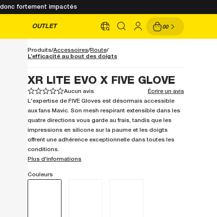
nt donc fortement impactés
OUTLET
00
Produits
Accessoires
Route
L’efficacité au bout des doigts
XR LITE EVO X FIVE GLOVE
Aucun avis
Écrire un avis
1
1
2
2
3
3
4
4
5
5
L'expertise de FIVE Gloves est désormais accessible
aux fans Mavic. Son mesh respirant extensible dans les
quatre directions vous garde au frais, tandis que les
impressions en silicone sur la paume et les doigts
offrent une adhérence exceptionnelle dans toutes les
conditions.
Plus d'informations
Couleurs