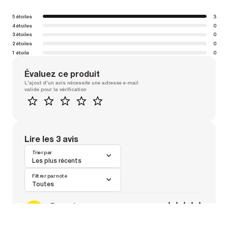
5 étoiles
3
4 étoiles
0
3 étoiles
0
2 étoiles
0
1 étoile
0
Évaluez ce produit
L'ajout d'un avis nécessite une adresse e-mail
valide pour la vérification
1
2
3
4
5
Lire les 3 avis
Trier par
Les plus récents
Filtrer par note
Toutes
Pascal
1
1
2
2
3
3
4
4
5
5
Pa
30/07/2026
Avancé (3 sorties / semaine)