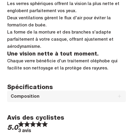
Les verres sphériques offrent la vision la plus nette et
englobent parfaitement vos yeux.
Deux ventilations gèrent le flux d'air pour éviter la
formation de buée.
La forme de la monture et des branches s'adapte
parfaitement à votre casque, offrant ajustement et
aérodynamisme.
Une vision nette à tout moment.
Chaque verre bénéficie d'un traitement oléphobe qui
facilite son nettoyage et la protège des rayures.
Spécifications
Composition
Composition : FRAMES : 100% GRILAMIDE TR90LENS : 100%
Avis des cyclistes
POLYCARBONATE
1
1
2
2
3
3
4
4
5
5
5.0
3 avis