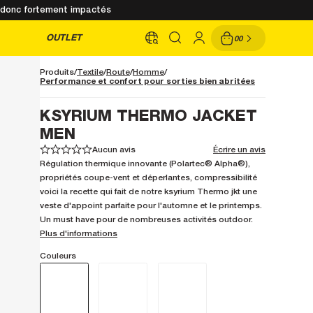
nt donc fortement impactés
OUTLET
00
Produits
Textile
Route
Homme
Performance et confort pour sorties bien abritées
KSYRIUM THERMO JACKET
MEN
Aucun avis
Écrire un avis
1
1
2
2
3
3
4
4
5
5
Régulation thermique innovante (Polartec® Alpha®),
propriétés coupe-vent et déperlantes, compressibilité
voici la recette qui fait de notre ksyrium Thermo jkt une
veste d'appoint parfaite pour l'automne et le printemps.
Un must have pour de nombreuses activités outdoor.
Plus d'informations
Couleurs