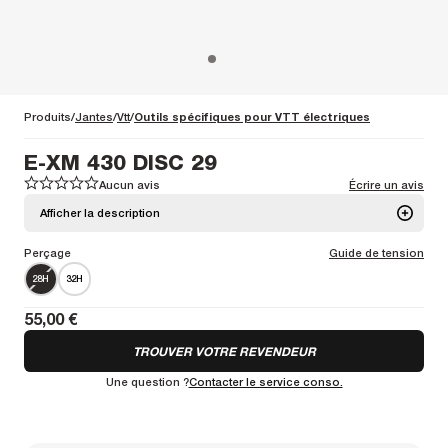
Produits
Jantes
Vtt
Outils spécifiques pour VTT électriques
E-XM 430 DISC 29
Aucun avis
Écrire un avis
1
1
2
2
3
3
4
4
5
5
Afficher la description
Perçage
Guide de tension
Jante de VAE entrée de gamme avec des spécifications spéciales
Plus d'informations
28H
32H
Poids :
590g
Spoke bed diameter :
598mm
55,00 €
TROUVER VOTRE REVENDEUR
Une question ?
Contacter le service conso.