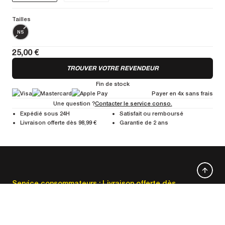
Tailles
NS
25,00 €
TROUVER VOTRE REVENDEUR
Fin de stock
Payer en 4x sans frais
Une question ?
Contacter le service conso.
Expédié sous 24H
Satisfait ou remboursé
Livraison offerte dès 98,99 €
Garantie de 2 ans
Service consommateurs :
Livraison offerte dès
Cliquez ici
99,00€/Expédition en 24h.
Du lundi au vendredi, de
09h à 16h.
Paiement en 2, 3 ou 4
Satisfait ou remboursé et