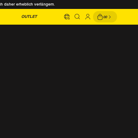
h daher erheblich verlängern.
OUTLET
00