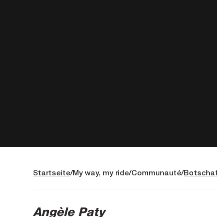
Startseite
My way, my ride
Communauté
Botschaf
Angèle Paty