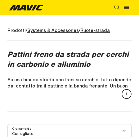
Prodotti
Systems & Accessories
Ruote-strada
Pattini freno da strada per cerchi
in carbonio e alluminio
Su una bici da strada con freni su cerchio, tutto dipende
dal contatto tra il pattino e la banda frenante. Un buon
pattino significa maggiore controllo, distanze di frenata
più controllate e una sicurezza che rimane anche
quando la pendenza aumenta o quando il tempo
cambia.
Scegliere il pattino giusto: carbonio o alluminio
I cerchi in carbonio e quelli in alluminio non frenano allo
Ordinamento
stesso modo.
Consigliato