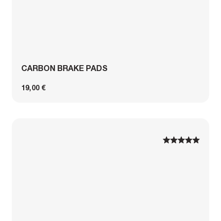
CARBON BRAKE PADS
19,00 €
1
1
2
2
3
3
4
4
5
5