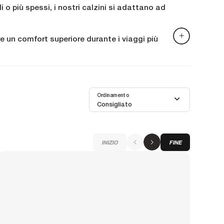
tili o più spessi, i nostri calzini si adattano ad
 un comfort superiore durante i viaggi più
quando accumulerete chilometri, spingendovi
sono un vero e proprio richiamo visivo.
Ordinamento
Consigliato
INIZIO
FINE