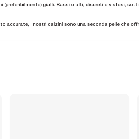
ni (preferibilmente) gialli. Bassi o alti, discreti o vistosi, sot
 accurate, i nostri calzini sono una seconda pelle che offre
llontana il sudore per mantenervi asciutti e comodi, anche 
i nostri calzini (abbiamo già detto che preferiamo il giallo?) 
lla volta.