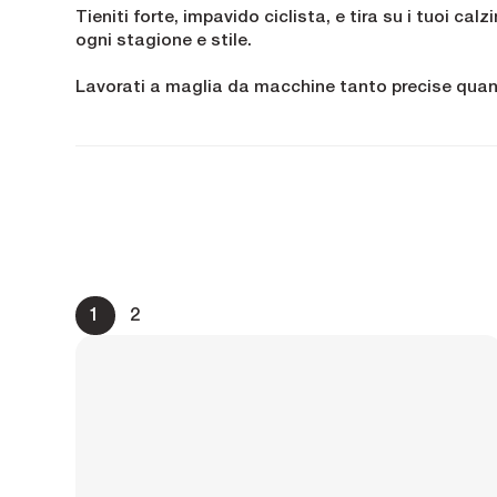
Tieniti forte, impavido ciclista, e tira su i tuoi calzi
ogni stagione e stile.
Lavorati a maglia da macchine tanto precise quanto
impegnativi. La loro tecnologia all'avanguardia a
più lontano in ogni avventura.
Tanto eleganti quanto funzionali, i colori vivaci de
Lasciate che vi portino a nuove altezze, un piede a
1
2