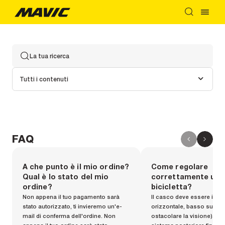
La tua ricerca
Tutti i contenuti
FAQ
A che punto è il mio ordine?
Come regolare
Qual è lo stato del mio
correttamente un 
ordine?
bicicletta?
Non appena il tuo pagamento sarà
Il casco deve essere in p
stato autorizzato, ti invieremo un'e-
orizzontale, basso sulla f
mail di conferma dell'ordine. Non
ostacolare la visione). Stri