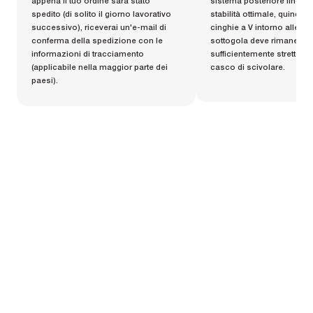
appena il tuo ordine sarà stato
sistema posteriore fino a 
spedito (di solito il giorno lavorativo
stabilità ottimale, quindi r
successivo), riceverai un'e-mail di
cinghie a V intorno alle ore
conferma della spedizione con le
sottogola deve rimanere
informazioni di tracciamento
sufficientemente stretto da
(applicabile nella maggior parte dei
casco di scivolare.
paesi).