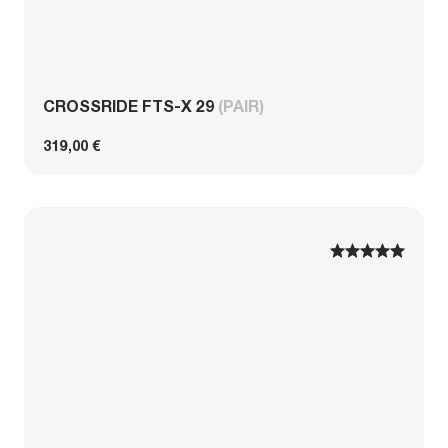
CROSSRIDE FTS-X 29
(PAIR)
319,00 €
1
1
2
2
3
3
4
4
5
5