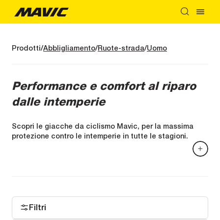
Prodotti
Abbligliamento
Ruote-strada
Uomo
Performance e comfort al riparo
dalle intemperie
Scopri le giacche da ciclismo Mavic, per la massima
protezione contro le intemperie in tutte le stagioni.
Lasciati ispirare dal design elegante unito ad una
vestibilità slim, queste giacche si ispirano ai percorsi
più impegnativi del mondo, sfoggiando uno stile
impeccabile.
Ma non lasciatevi ingannare dal loro aspetto: queste
giacche offrono molto di più di una dichiarazione di
Filtri
moda. Realizzate con materiali di altissima qualità, le