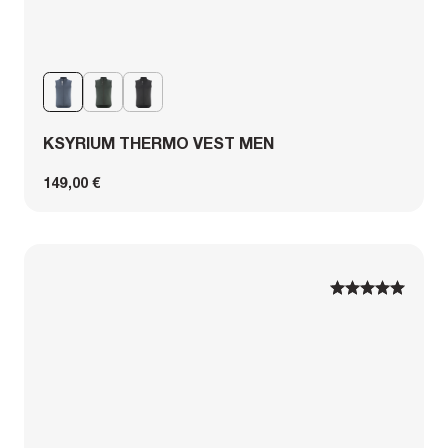
KSYRIUM THERMO VEST MEN
149,00 €
1
1
2
2
3
3
4
4
5
5