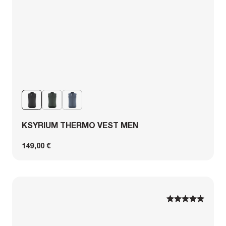
KSYRIUM THERMO VEST MEN
149,00 €
1
1
2
2
3
3
4
4
5
5