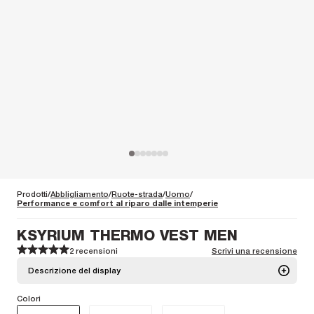
Prodotti
Abbligliamento
Ruote-strada
Uomo
Performance e comfort al riparo dalle intemperie
KSYRIUM THERMO VEST MEN
2 recensioni
Scrivi una recensione
1
1
2
2
3
3
4
4
5
5
Descrizione del display
Colori
Termoregolazione innovativa (Polartec® Alpha®), proprietà antivento e
idrorepellenti, comprimibilità: questa è la ricetta che rende il nostro gilet