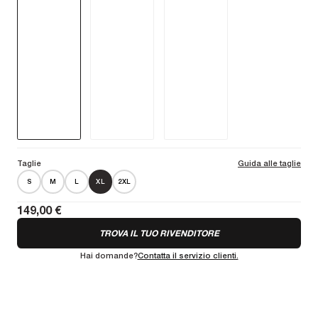
ksyrium Thermo un capo versatile per l'autunno e la primavera. Un
must per molte altre attività all'aperto.
Maggiori informazioni
Taglie
Guida alle taglie
S
M
L
XL
2XL
149,00 €
TROVA IL TUO RIVENDITORE
Hai domande?
Contatta il servizio clienti.