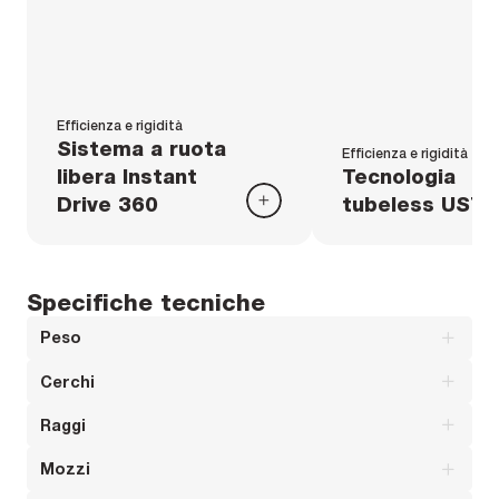
Efficienza e rigidità
Sistema a ruota
Efficienza e rigidità
libera Instant
Tecnologia
Drive 360
tubeless UST
Specifiche tecniche
Peso
Cerchi
Peso Coppia : 1649 g
Raggi
Materiale: 100% fibra di carbonio unidirezionale
Peso anteriore : 767 g
Mozzi
Materiale: acciaio
Altezza: 64 mm