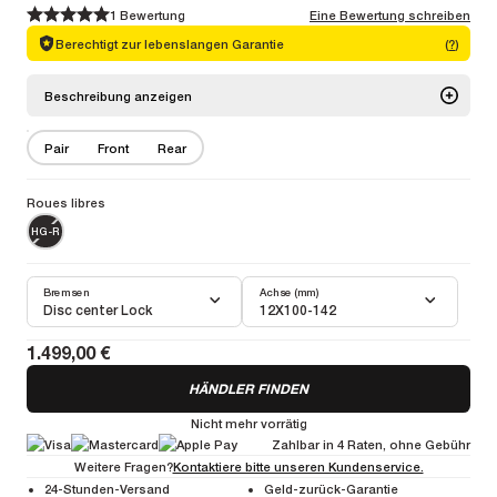
1 Bewertung
Eine Bewertung schreiben
1
1
2
2
3
3
4
4
5
5
Berechtigt zur lebenslangen Garantie
(
?
)
Beschreibung anzeigen
Dank seines aerodynamischen Profils und des reduzierten Gewichts
Pair
Front
Rear
bietet das Cosmic SL 65 Disc maximale Leistung auf ebenem Terrain.
Mehr Info
Roues libres
Gewichtspaar :
1649g
Gewicht vorne :
767g
Gewicht hinten :
882g
HG-R
Bremsen
Achse (mm)
Disc center Lock
12X100-142
1.499,00 €
HÄNDLER FINDEN
Nicht mehr vorrätig
Zahlbar in 4 Raten, ohne Gebühr
Weitere Fragen?
Kontaktiere bitte unseren Kundenservice.
24-Stunden-Versand
Geld-zurück-Garantie