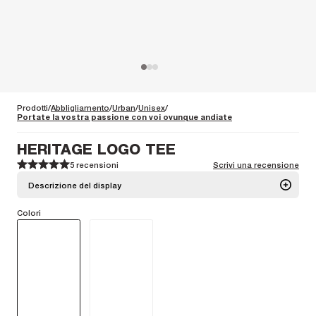
Prodotti
Abbligliamento
Urban
Unisex
Portate la vostra passione con voi ovunque andiate
HERITAGE LOGO TEE
5 recensioni
Scrivi una recensione
1
1
2
2
3
3
4
4
5
5
Descrizione del display
Colori
Una t-shirt girocollo in 100% cotone organico che offre comfort e stile
per tutto il giorno.
Maggiori informazioni