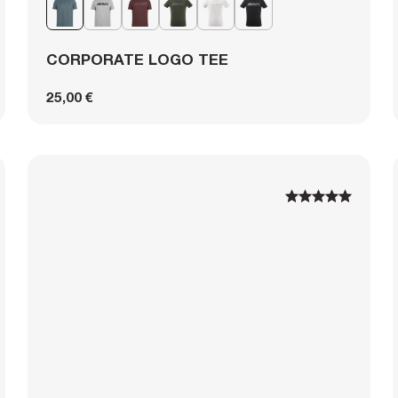
CORPORATE LOGO TEE
25,00 €
1
1
2
2
3
3
4
4
5
5