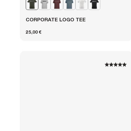
CORPORATE LOGO TEE
25,00 €
1
1
2
2
3
3
4
4
5
5