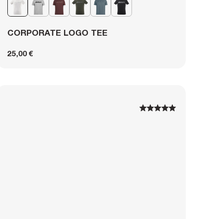
CORPORATE LOGO TEE
25,00 €
1
1
2
2
3
3
4
4
5
5