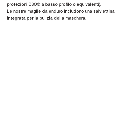
protezioni D3O® a basso profilo o equivalenti).
Le nostre maglie da enduro includono una salviettina
integrata per la pulizia della maschera.
Specifiche tecniche
Composition
Composizione : 100% PES
Queste categorie di prodotti
potrebbero interessarti
Maglie da ciclismo da
Pantaloncini da ciclismo
uomo
da uomo