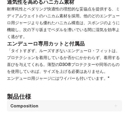
通気性を高めるハニカム素材
耐摩耗性とペダリング快適性の理想的な妥協点を提供する、ミ
ディアムウェイトのハニカム素材を採用。他のどのエンデュー
ロ用ジャージよりも優れたハニカム構造は、スポンジのように
機能し、次の下り坂までペダルを漕いでいる間に湿気を効率よ
く逃がす。
エンデューロ専用カットと付属品
「タイトすぎず、ルーズすぎないエンデューロ・フィットは、
プロテクションを着用しているか否かにかかわらず、着用する
喜びを与えてくれる。薄型のD3O®プロテクターや同等のもの
を使用していれば、サイズを上げる必要はありません。
エンデューロ用ジャージにはワイパーも付いています。"
製品仕様
Composition
構成 : 100% PES
お客様におすすめの商品カテゴリ