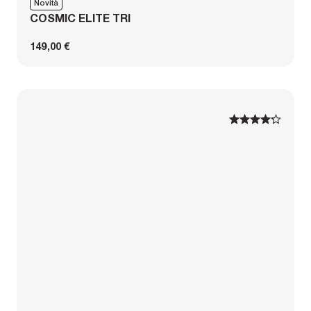
Novità
COSMIC ELITE TRI
149,00 €
1
1
2
2
3
3
4
4
5
5