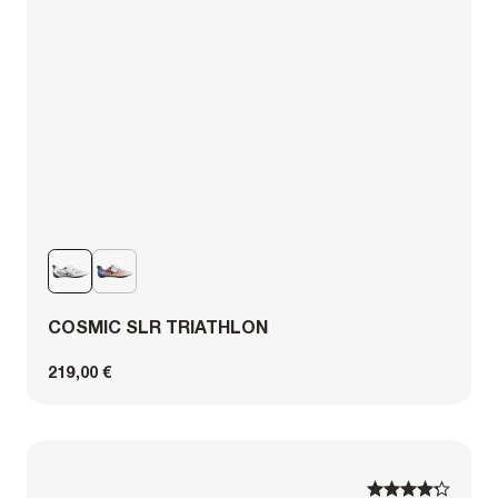
COSMIC SLR TRIATHLON
219,00 €
1
1
2
2
3
3
4
4
5
5