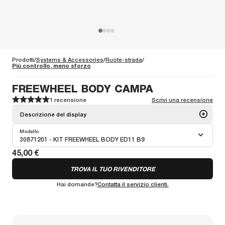
Prodotti
Systems & Accessories
Ruote-strada
Più controllo, meno sforzo
FREEWHEEL BODY CAMPA
1 recensione
Scrivi una recensione
1
1
2
2
3
3
4
4
5
5
Descrizione del display
Modello
Freewheel bodies compatible with Campagnolo cassettes. Built for
30871201 - KIT FREEWHEEL BODY ED11 B9
smooth engagement and reliable power transfer, these freewheel
45,00 €
bodies are durable and easy to install, ensuring a secure fit for your .
Multiple versions are available to accommodate different Campagnolo
TROVA IL TUO RIVENDITORE
setups.
Maggiori informazioni
Hai domande?
Contatta il servizio clienti.