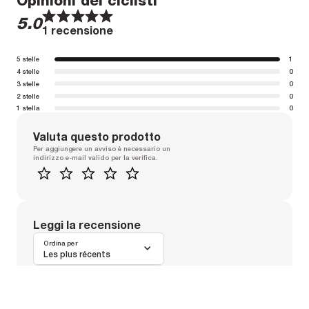
Opinioni dei ciclisti
1
1
2
2
3
3
4
4
5
5
5.0
1 recensione
5 stelle
1
4 stelle
0
3 stelle
0
2 stelle
0
1 stella
0
Valuta questo prodotto
Per aggiungere un avviso è necessario un
indirizzo e-mail valido per la verifica.
1
2
3
4
5
Leggi la recensione
Ordina per
Les plus récents
Filtra per valutazione
Toutes