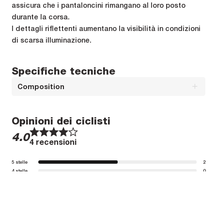
assicura che i pantaloncini rimangano al loro posto
durante la corsa.
I dettagli riflettenti aumentano la visibilità in condizioni
di scarsa illuminazione.
Specifiche tecniche
Composition
Composizione : Main fabric: 78%PA 22% EABack panel: 90% PES
Opinioni dei ciclisti
10% EA
1
1
2
2
3
3
4
4
5
5
4.0
4 recensioni
5 stelle
2
4 stelle
0
3 stelle
2
2 stelle
0
1 stella
0
Valuta questo prodotto