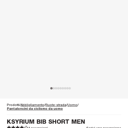
Prodotti
Abbligliamento
Ruote-strada
Uomo
Pantaloncini da ciclismo da uomo
KSYRIUM BIB SHORT MEN
4 recensioni
Scrivi una recensione