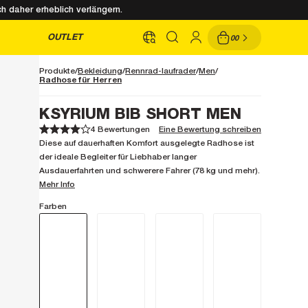
h daher erheblich verlängern.
OUTLET
00
Produkte
Bekleidung
Rennrad-laufrader
Men
Radhose für Herren
KSYRIUM BIB SHORT MEN
4 Bewertungen
Eine Bewertung schreiben
1
1
2
2
3
3
4
4
5
5
Diese auf dauerhaften Komfort ausgelegte Radhose ist
der ideale Begleiter für Liebhaber langer
Ausdauerfahrten und schwerere Fahrer (78 kg und mehr).
Mehr Info
Farben