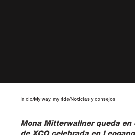
Inicio
My way, my ride
Noticias y consejos
Mona Mitterwallner queda en d
de XCO celebrada en Leogang