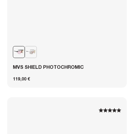
MVS SHIELD PHOTOCHROMIC
119,00 €
1
1
2
2
3
3
4
4
5
5