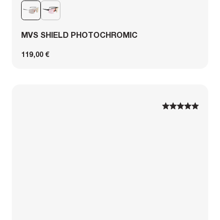
MVS SHIELD PHOTOCHROMIC
119,00 €
1
1
2
2
3
3
4
4
5
5