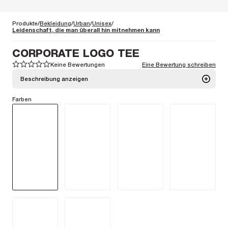
Produkte
Bekleidung
Urban
Unisex
Leidenschaft, die man überall hin mitnehmen kann
CORPORATE LOGO TEE
Keine Bewertungen
Eine Bewertung schreiben
1
1
2
2
3
3
4
4
5
5
Beschreibung anzeigen
Farben
Ein T-Shirt mit Rundhalskragen aus 100% Baumwolle, das im Alltag
durch Tragekomfort und Style überzeugt.
Mehr Info