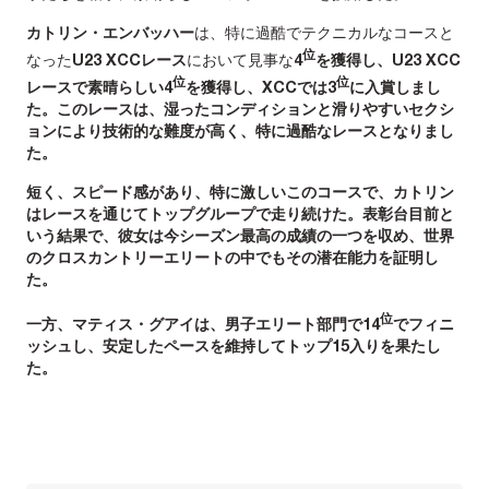
カトリン・エンバッハー
は、特に過酷でテクニカルなコースと
位
なった
U23 XCCレース
において見事な
4
を獲得し、
U23 XCC
位
位
レース
で素晴らしい
4
を獲得し、
XCC
では
3
に入賞しまし
た。このレースは、湿ったコンディションと滑りやすいセクシ
ョンにより技術的な難度が高く、特に過酷なレースとなりまし
た。
短く、スピード感があり、特に激しいこのコースで、カトリン
はレースを通じてトップグループで走り続けた。表彰台目前と
いう結果で、彼女は今シーズン最高の成績の一つを収め、世界
のクロスカントリーエリートの中でもその潜在能力を証明し
た。
位
一方、
マティス・グアイ
は、男子エリート部門で
14
でフィニ
ッシュし、安定したペースを維持して
トップ15
入りを果たし
た。