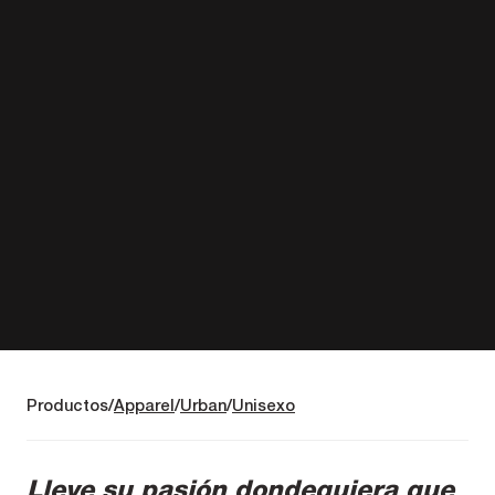
Productos
Apparel
Urban
Unisexo
Lleve su pasión dondequiera que