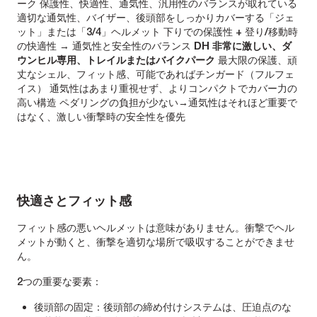
ーク 保護性、快適性、通気性、汎用性のバランスが取れている
適切な通気性、バイザー、後頭部をしっかりカバーする「ジェ
ット」または「3/4」ヘルメット 下りでの保護性 + 登り/移動時
の快適性 → 通気性と安全性のバランス
DH
非常に激しい、ダ
ウンヒル専用、トレイルまたはバイクパーク
最大限の保護、頑
丈なシェル、フィット感、可能であればチンガード（フルフェ
イス） 通気性はあまり重視せず、よりコンパクトでカバー力の
高い構造 ペダリングの負担が少ない→通気性はそれほど重要で
はなく、激しい衝撃時の安全性を優先
快適さとフィット感
フィット感の悪いヘルメットは意味がありません。衝撃でヘル
メットが動くと、衝撃を適切な場所で吸収することができませ
ん。
2つの重要な要素：
後頭部の固定：後頭部の締め付けシステムは、圧迫点のな