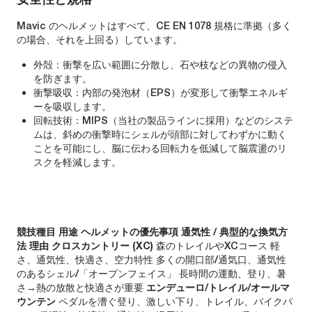
Mavic のヘルメットはすべて、CE EN 1078 規格に準拠（多く
の場合、それを上回る）しています。
外殻：衝撃を広い範囲に分散し、石や枝などの異物の侵入
を防ぎます。
衝撃吸収：内部の発泡材（EPS）が変形して衝撃エネルギ
ーを吸収します。
回転技術：MIPS（当社の製品ラインに採用）などのシステ
ムは、斜めの衝撃時にシェルが頭部に対してわずかに動く
ことを可能にし、脳に伝わる回転力を低減して脳震盪のリ
スクを軽減します。
競技種目
用途
ヘルメットの優先事項
通気性 / 典型的な換気方
法
理由
クロスカントリー (XC)
森のトレイルやXCコース 軽
さ、通気性、快適さ、空力特性 多くの開口部/通気口、通気性
のあるシェル/「オープンフェイス」 長時間の運動、登り、暑
さ→熱の放散と快適さが重要
エンデューロ/トレイル/オールマ
ウンテン
ペダルを漕ぐ登り、激しい下り、トレイル、バイクパ