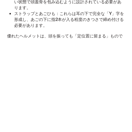
い状態で頭蓋骨を包み込むように設計されている必要があ
ります。
ストラップとあごひも：これらは耳の下で完全な「Y」字を
形成し、あごの下に指2本が入る程度のきつさで締め付ける
必要があります。
優れたヘルメットは、頭を振っても「定位置に留まる」もので
なければなりません。前方に滑って（視界を妨げる）ことも、
後方に滑って（額を露出させる）こともあってはなりません。
フィット感は、頭の形（丸い、楕円形など）や体型によって異
なる場合があり、ある人にとって快適なヘルメットが、別の人
にとっても快適であるとは限りません。
結論：正確なフィット感 + 後頭部のサポート + 適切に調整され
たストラップ = 最高の安全性と快適性、特に衝撃、振動、衝撃
が頻繁に発生するマウンテンバイクでは重要です。
バイザー＆アクセサリー
マウンテンバイクに欠かせないバイザーには、いくつかの機能
があります。
まぶしさや太陽の光を軽減。直射日光を遮り、反射やまぶ