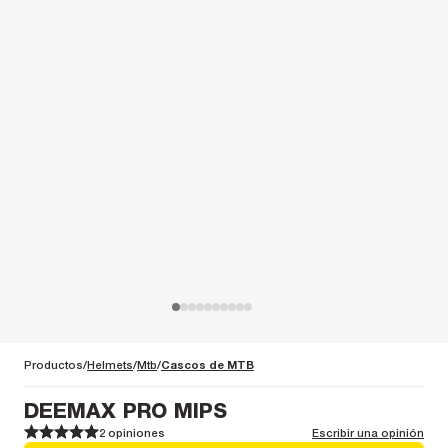
Productos
Helmets
Mtb
Cascos de MTB
DEEMAX PRO MIPS
2 opiniones
Escribir una opinión
1
1
2
2
3
3
4
4
5
5