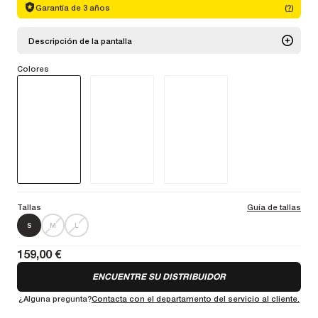
Garantía de 3 años
(
?
)
Descripción de la pantalla
Colores
Este casco de nivel profesional te permite superar tus límites en
terrenos accidentados y escarpados con total protección, comodidad
y un ajuste óptimo.
Más información
Tallas
Guía de tallas
S
M
L
159,00 €
ENCUENTRE SU DISTRIBUIDOR
¿Alguna pregunta?
Contacta con el departamento del servicio al cliente.