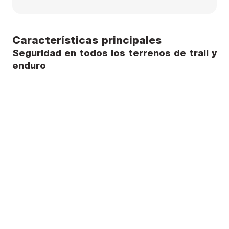
Características principales
Seguridad en todos los terrenos de trail y
enduro
El sistema de seguridad MIPS reduce el movimiento de
rotación transferido al cerebro por los impactos en
ángulo contra la cabeza.
La cobertura ampliada alrededor de las sienes y la
parte posterior de la cabeza garantiza una protección
adicional en las zonas críticas.
La visera protectora multiposición ofrece una mayor
visibilidad.
Confort instantáneo
El Deemax Pro MIPS presenta nuestro nuevo Ergo Hold
SL+: un sistema de retención ligero, ajustable en la
cabeza y de 3 posiciones que ofrece ajuste y sujeción
de la cabeza óptimos.