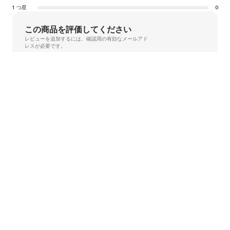
1 つ星
0
この商品を評価してください
レビューを追加するには、確認用の有効なメールアド
レスが必要です。
1
2
3
4
5
2 件のレビューを読む
並べ替え
Les plus récents
評価でフィルタリングします
Toutes
Jean-Jacques
1
1
2
2
3
3
4
4
5
5
Je
2025/11/20
上級者（週2回以上のレッスン）
“Trés bien. ”
Sur la route
1
1
2
2
3
3
4
4
5
5
Su
2025/07/30
アマチュア（週1～2回）