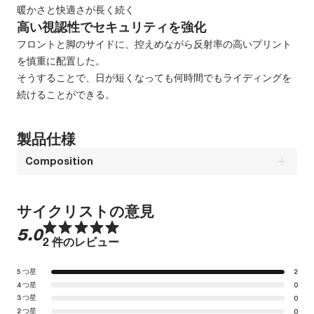
暖かさと快適さが長く続く
高い視認性でセキュリティを強化
フロントと脚のサイドに、控えめながら反射率の高いプリント
を慎重に配置した。
そうすることで、日が短くなっても何時間でもライディングを
続けることができる。
製品仕様
Composition
構成 : Legs_85% PA - 15% ELBody_70% PES - 30% EL
サイクリストの意見
1
1
2
2
3
3
4
4
5
5
5.0
2 件のレビュー
5 つ星
2
4 つ星
0
3 つ星
0
2 つ星
0