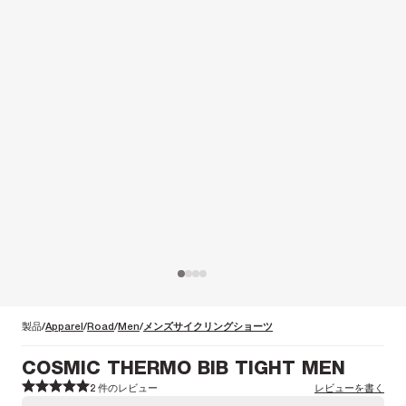
製品
Apparel
Road
Men
メンズサイクリングショーツ
COSMIC THERMO BIB TIGHT MEN
2 件のレビュー
レビューを書く
1
1
2
2
3
3
4
4
5
5