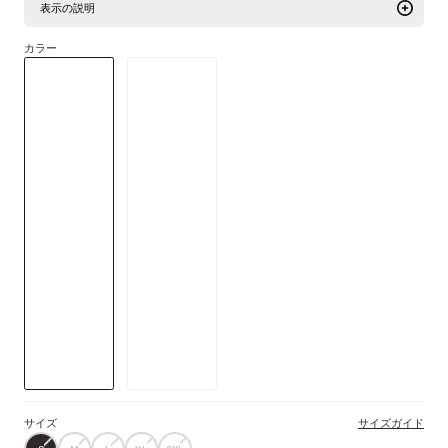
表示の説明
カラー
エンデュランスパッド、保温素材、高い視認性：Ksyrium Thermoビブショー
ツがあれば、寒さによるライディングの中断はない。
詳細情報
サイズ
サイズガイド